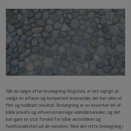
Få
profes
og
holdb
brolæ
i
Rings
til
dit
udemil
Når du søger efter brolægning Ringsted, er det vigtigt at
vælge en erfaren og kompetent leverandør, der kan sikre et
flot og holdbart resultat. Brolægning er en essentiel del af
både private og erhvervsmæssige udendørsarealer, og det
kan gøre en stor forskel for både æstetikken og
funktionaliteten på din ejendom. Med den rette brolægning i