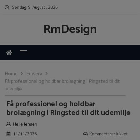
Søndag, 9. August , 2026
RmDesign
Home
Erhverv
Få professionel og holdbar brolægning i Ringsted til dit
udemiljø
Få professionel og holdbar
brolægning i Ringsted til dit udemiljø
Helle Jensen
11/11/2025
Kommentarer lukket
til