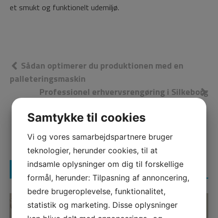
et smukt og funktionelt udemiljø.
Indlægsnavigation
Sådan optimerer du produktionen med en
palleteringsmaskin
Professionel erhvervsrengøring i Silkeborg
sikrer et rent og sundt arbejdsmiljø
Samtykke til cookies
Vi og vores samarbejdspartnere bruger
teknologier, herunder cookies, til at
indsamle oplysninger om dig til forskellige
Related Articles
formål, herunder: Tilpasning af annoncering,
bedre brugeroplevelse, funktionalitet,
statistik og marketing. Disse oplysninger