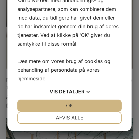
kan blive delt med annoncerings- og
analysepartnere, som kan kombinere dem
med data, du tidligere har givet dem eller
de har indsamlet gennem din brug af deres
tjenester. Ved at klikke på 'OK' giver du
samtykke til disse formål.
Læs mere om vores brug af cookies og
behandling af persondata på vores
hjemmeside.
Få professionel rodbehandling i Søborg og bevare dine
tænder
VIS
DETALJER
Helle Jensen
JA
NEJ
OK
JA
NEJ
til
03/07/2026
Kommentarer lukket
Få
NØDVENDIGE
PRÆFERENCER
professionel
AFVIS ALLE
rodbehandling
JA
NEJ
JA
NEJ
i
Søborg
MARKETING
STATISTIK
og