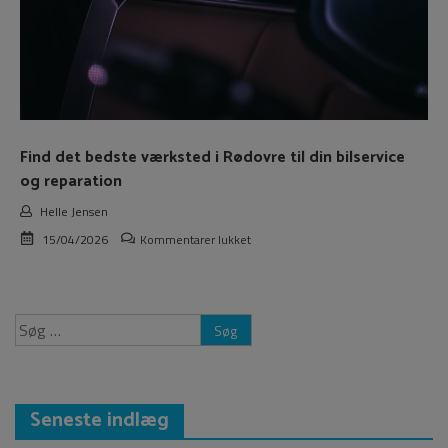
Find det bedste værksted i Rødovre til din bilservice
og reparation
Helle Jensen
til
15/04/2026
Kommentarer lukket
Find
det
bedste
værksted
Søg
i
efter:
Rødovre
til
din
bilservice
Seneste indlæg
og
reparation