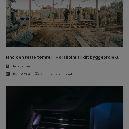
bevare
dine
tænder
Find den rette tømrer i Hørsholm til dit byggeprojekt
Helle Jensen
til
15/06/2026
Kommentarer lukket
Find
den
rette
tømrer
i
Hørsholm
til
dit
byggeprojekt